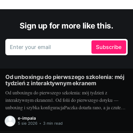
Sign up for more like this.
Enter your email
Subscribe
Od unboxingu do pierwszego szkolenia: mój
tydzień z interaktywnym ekranem
Od unboxingu do pierwszego szkolenia: mój tydzień z
interaktywnym ekranem1. Od folii do pierwszego dotyku —
unboxing i szybka konfiguracjaPaczka dotarła rano, a ja czułem
się jak dziecko w sklepie z zabawkami. Duży karton, solidne
e-impala
zabezpieczenia i instrukcja, która faktycznie prowadzi krok po
5 sie 2026
•
3 min read
kroku. Po 20 minutach od przecięcia folii miałem