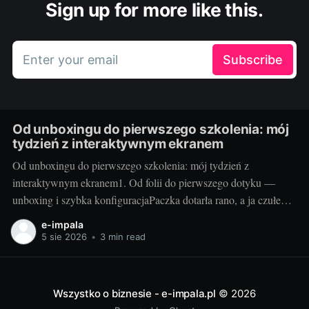
Sign up for more like this.
Enter your email
Subscribe
Od unboxingu do pierwszego szkolenia: mój
tydzień z interaktywnym ekranem
Od unboxingu do pierwszego szkolenia: mój tydzień z
interaktywnym ekranem1. Od folii do pierwszego dotyku —
unboxing i szybka konfiguracjaPaczka dotarła rano, a ja czułem
się jak dziecko w sklepie z zabawkami. Duży karton, solidne
e-impala
zabezpieczenia i instrukcja, która faktycznie prowadzi krok po
5 sie 2026
•
3 min read
kroku. Po 20 minutach od przecięcia folii miałem
Wszystko o biznesie - e-impala.pl
© 2026