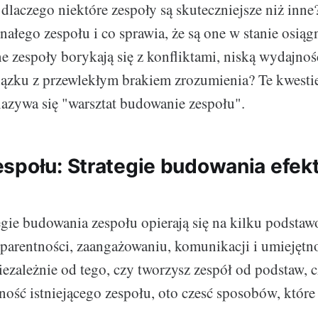
dlaczego niektóre zespoły są skuteczniejsze niż inne?
nałego zespołu i co sprawia, że są one w stanie osiąg
e zespoły borykają się z konfliktami, niską wydajnośc
ązku z przewlekłym brakiem zrozumienia? Te kwesti
nazywa się "warsztat budowanie zespołu".
społu: Strategie budowania efek
egie budowania zespołu opierają się na kilku podsta
sparentności, zaangażowaniu, komunikacji i umiejętn
ezależnie od tego, czy tworzysz zespół od podstaw, c
ość istniejącego zespołu, oto czesć sposobów, któ