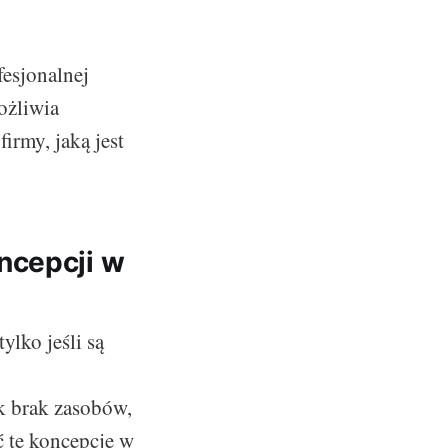
fesjonalnej
ożliwia
irmy, jaką jest
ncepcji w
ylko jeśli są
k brak zasobów,
ć te koncepcje w