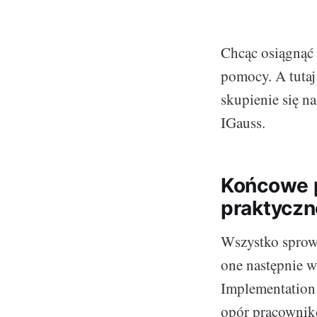
Chcąc osiągnąć 
pomocy. A tutaj
skupienie się n
IGauss.
Końcowe p
praktyczn
Wszystko sprowad
one następnie w
Implementation
opór pracownikó