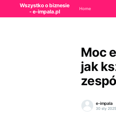
Wszystko o biznesie
Home
- e-impala.pl
Moc e
jak k
zespó
e-impala
30 sty 202