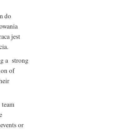
m do
mowania
aca jest
cia.
ng a strong
ion of
heir
n team
e
 events or