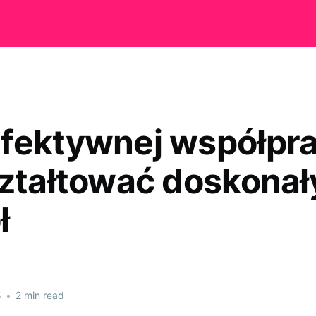
fektywnej współpra
ształtować doskonał
ł
5
•
2 min read