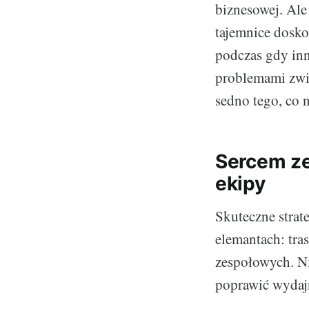
biznesowej. Ale 
tajemnice dosko
podczas gdy inn
problemami zwi
sedno tego, co 
Sercem ze
ekipy
Skuteczne strat
elemantach: tra
zespołowych. Ni
poprawić wydajn