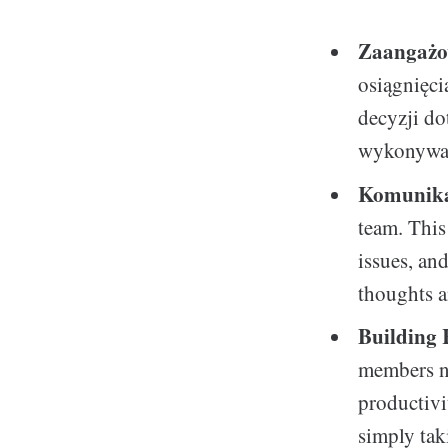
Zaangażo
osiągnięc
decyzji do
wykonywana
Komunika
team. This
issues, an
thoughts a
Building 
members no
productivi
simply tak