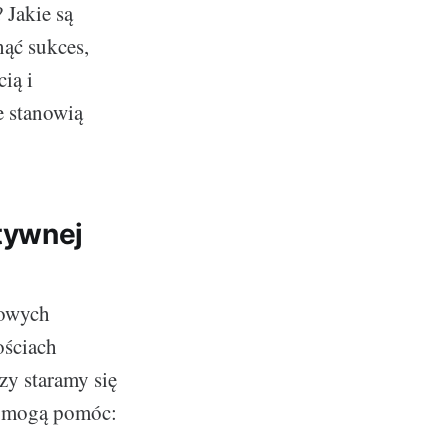
 Jakie są
nąć sukces,
ią i
e stanowią
tywnej
wowych
ościach
zy staramy się
re mogą pomóc: