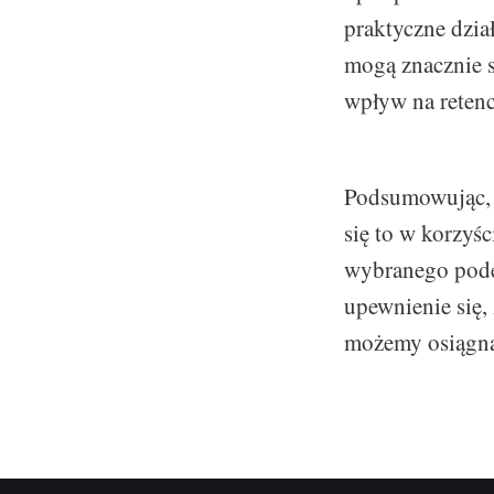
praktyczne dzia
mogą znacznie s
wpływ na retencj
Podsumowując, 
się to w korzyśc
wybranego podej
upewnienie się, 
możemy osiągną