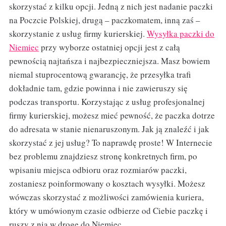
skorzystać z kilku opcji. Jedną z nich jest nadanie paczki
na Poczcie Polskiej, drugą – paczkomatem, inną zaś –
skorzystanie z usług firmy kurierskiej.
Wysyłka paczki do
Niemiec
przy wyborze ostatniej opcji jest z całą
pewnością najtańsza i najbezpieczniejsza. Masz bowiem
niemal stuprocentową gwarancję, że przesyłka trafi
dokładnie tam, gdzie powinna i nie zawieruszy się
podczas transportu. Korzystając z usług profesjonalnej
firmy kurierskiej, możesz mieć pewność, że paczka dotrze
do adresata w stanie nienaruszonym. Jak ją znaleźć i jak
skorzystać z jej usług? To naprawdę proste! W Internecie
bez problemu znajdziesz stronę konkretnych firm, po
wpisaniu miejsca odbioru oraz rozmiarów paczki,
zostaniesz poinformowany o kosztach wysyłki. Możesz
wówczas skorzystać z możliwości zamówienia kuriera,
który w umówionym czasie odbierze od Ciebie paczkę i
ruszy z nią w drogę do Niemiec.