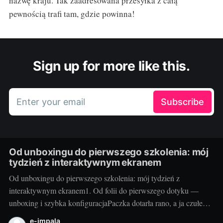
nazwę kraju. Tak zaadresowana przesyłka z całą
pewnością trafi tam, gdzie powinna!
Sign up for more like this.
Enter your email
Subscribe
Od unboxingu do pierwszego szkolenia: mój
tydzień z interaktywnym ekranem
Od unboxingu do pierwszego szkolenia: mój tydzień z
interaktywnym ekranem1. Od folii do pierwszego dotyku —
unboxing i szybka konfiguracjaPaczka dotarła rano, a ja czułem
się jak dziecko w sklepie z zabawkami. Duży karton, solidne
e-impala