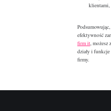
klientami,
Podsumowując, 
efektywność zar
firm it
, możesz 
działy i funkcj
firmy.