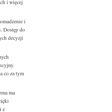
ch i więcej
romadzenie i
h. Dostęp do
ych decyzji
nych
ncyjny.
a co za tym
irma ma
ięki
i z