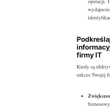
operacji.
wydajności
identyfika
Podkreśla
informacy
firmy IT
Kiedy są efekty
sukces Twojej fi
Zwiększon
biznesowy