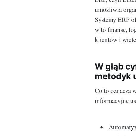
umożliwia organ
Systemy ERP ofe
w to finanse, l
klientów i wiele
W głąb cyf
metodyk u
Co to oznacza w
informacyjne us
Automatyza