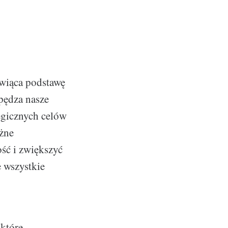
owiąca podstawę
apędza nasze
tegicznych celów
óżne
ść i zwiększyć
 wszystkie
 które