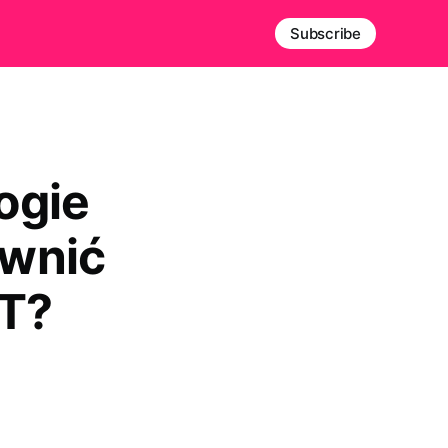
Subscribe
ogie
awnić
IT?