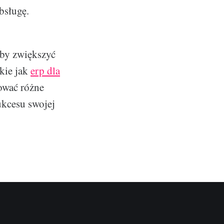
bsługę.
aby zwiększyć
kie jak
erp dla
ować różne
ukcesu swojej