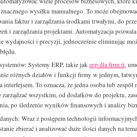
zautomatyzować wiele procesów biznesowych, które k
znacznego wysiłku manualnego. To może obejmować
ania faktur i zarządzania środkami trwałymi, do prz
eń i zarządzania projektami. Automatyzacja pozwala
e wydajności i precyzji, jednocześnie eliminując mo
błędu.
 systemów: Systemy ERP, takie jak
erp dla firm it
, um
nie różnych działów i funkcji firmy w jednym, łatw
a interfejsem. To oznacza, że jedna osoba lub zespół 
e zarządzać wszystkim, od dodatków do projektu, za
nia, po śledzenie wyników finansowych i analizy bi
danych: Wraz z postępem technologii informacyjnych
 stanie zbierać i analizować duże ilości danych na tema