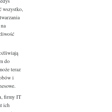
iedyś
 wszystko,
etwarzania
 na
żliwość
ożliwiają
ym do
może teraz
sobów i
znesowe.
, firmy IT
t ich