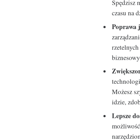
Spędzisz m
czasu na d
Poprawa j
zarządzani
rzetelnych
biznesowy
Zwiększo
technologi
Możesz szy
idzie, zd
Lepsze do
możliwość 
narzędzio