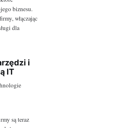
ojego biznesu.
firmy, włączając
ługi dla
rzędzi i
ą IT
chnologie
rmy są teraz