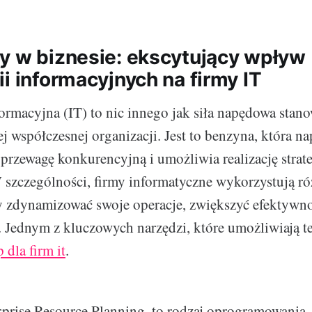
y w biznesie: ekscytujący wpływ
i informacyjnych na firmy IT
ormacyjna (IT) to nic innego jak siła napędowa stan
j współczesnej organizacji. Jest to benzyna, która n
 przewagę konkurencyjną i umożliwia realizację stra
szczególności, firmy informatyczne wykorzystują r
y zdynamizować swoje operacje, zwiększyć efektywno
Jednym z kluczowych narzędzi, które umożliwiają te
p dla firm it
.
rprise Resource Planning, to rodzaj oprogramowania,