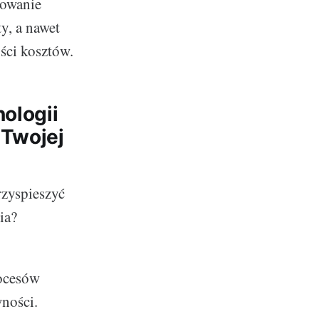
rowanie
y, a nawet
ści kosztów.
ologii
 Twojej
rzyspieszyć
ia?
rocesów
ności.