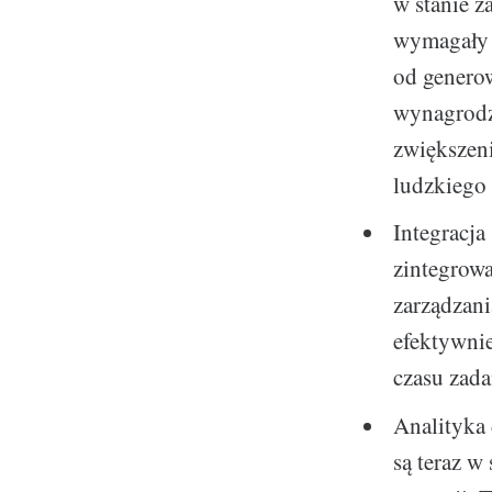
w stanie 
wymagały 
od generow
wynagrodz
zwiększeni
ludzkiego 
Integracja
zintegrowa
zarządzani
efektywni
czasu zada
Analityka 
są teraz w