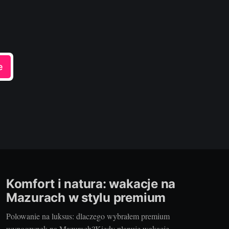
e
Komfort i natura: wakacje na
Mazurach w stylu premium
Polowanie na luksus: dlaczego wybrałem premium
wypoczynek na Mazurach?Kiedy planuję wakacje,