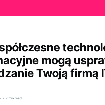
spółczesne technol
macyjne mogą uspr
dzanie Twoją firmą 
5
•
2 min read