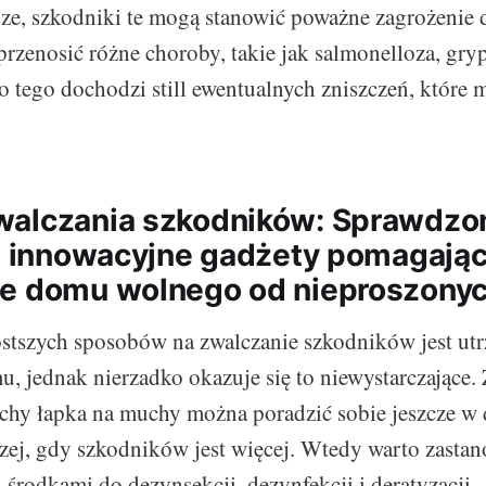
sze, szkodniki te mogą stanowić poważne zagrożenie 
rzenosić różne choroby, takie jak salmonelloza, gry
 tego dochodzi still ewentualnych zniszczeń, które
walczania szkodników: Sprawdzo
 i innowacyjne gadżety pomagają
e domu wolnego od nieproszonyc
ostszych sposobów na zwalczanie szkodników jest ut
u, jednak nierzadko okazuje się to niewystarczające.
chy łapka na muchy można poradzić sobie jeszcze 
ej, gdy szkodników jest więcej. Wtedy warto zastan
 środkami do dezynsekcji, dezynfekcji i deratyzacji.