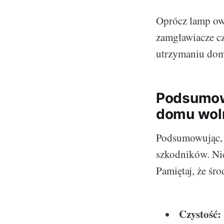
Oprócz lamp ow
zamgławiacze cz
utrzymaniu dom
Podsumowa
domu wol
Podsumowując, 
szkodników. Nie
Pamiętaj, że śr
Czystość: