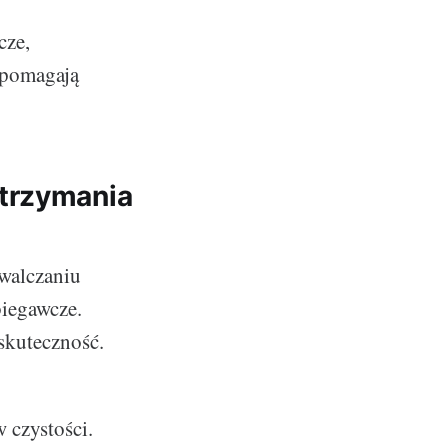
cze,
 pomagają
utrzymania
walczaniu
biegawcze.
 skuteczność.
czystości.