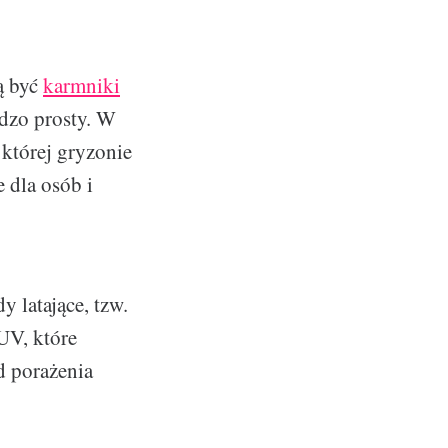
ą być
karmniki
rdzo prosty. W
 której gryzonie
 dla osób i
 latające, tzw.
 UV, które
d porażenia