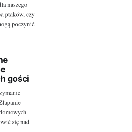
dla naszego
pa ptaków, czy
 mogą poczynić
ne
ce
h gości
rzymanie
 Złapanie
w domowych
owić się nad