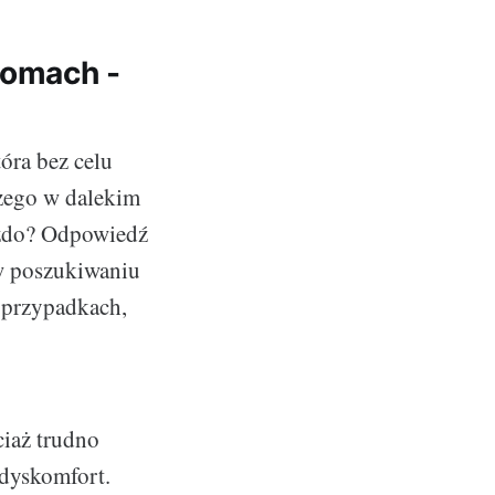
domach -
óra bez celu
czego w dalekim
azdo? Odpowiedź
ą w poszukiwaniu
u przypadkach,
ciaż trudno
 dyskomfort.