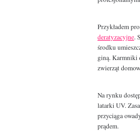
Przykładem pro
deratyzacyjne
. 
środku umieszcza
giną. Karmniki 
zwierząt domow
Na rynku dostęp
latarki UV. Zasa
przyciąga owady,
prądem.