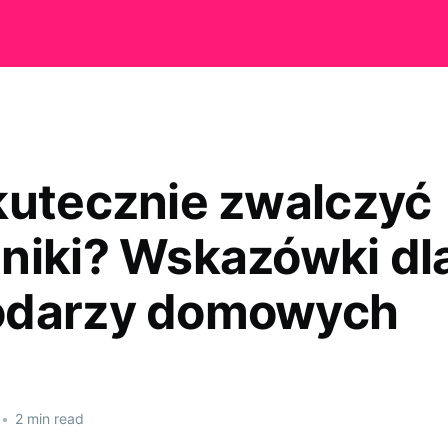
kutecznie zwalczyć
niki? Wskazówki dl
odarzy domowych
•
2 min read