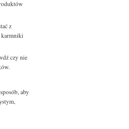
produktów
tać z
k karmniki
wdź czy nie
ków.
 sposób, aby
ystym,