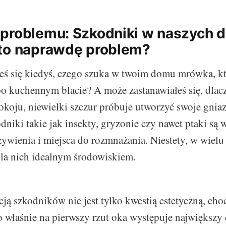
problemu: Szkodniki w naszych 
to naprawdę problem?
eś się kiedyś, czego szuka w twoim domu mrówka, kt
po kuchennym blacie? A może zastanawiałeś się, dla
okoju, niewielki szczur próbuje utworzyć swoje gni
odniki takie jak insekty, gryzonie czy nawet ptaki s
żywienia i miejsca do rozmnażania. Niestety, w wiel
la nich idealnym środowiskiem.
cją szkodników nie jest tylko kwestią estetyczną, cho
to właśnie na pierwszy rzut oka występuje największy