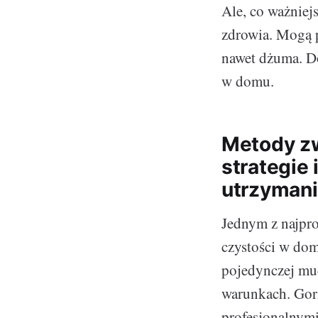
Ale, co ważniej
zdrowia. Mogą p
nawet dżuma. Do
w domu.
Metody z
strategie
utrzymani
Jednym z najpr
czystości w dom
pojedynczej mu
warunkach. Gorz
profesjonalnymi