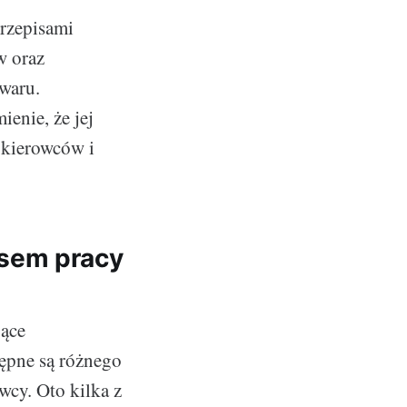
przepisami
w oraz
waru.
enie, że jej
 kierowców i
asem pracy
jące
ępne są różnego
wcy. Oto kilka z