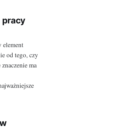
 pracy
y element
ie od tego, czy
 znaczenie ma
najważniejsze
 w