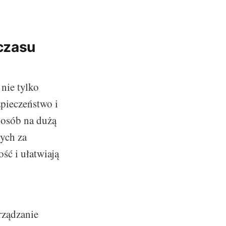
czasu
nie tylko
zpieczeństwo i
posób na dużą
ych za
ść i ułatwiają
rządzanie