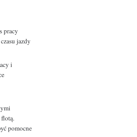
as pracy
 czasu jazdy
acy i
ce
nymi
flotą.
 być pomocne