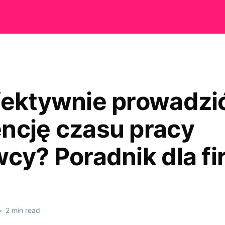
fektywnie prowadzi
ncję czasu pracy
wcy? Poradnik dla fi
•
2 min read