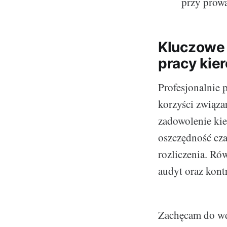
przy prowa
Kluczowe 
pracy kie
Profesjonalnie 
korzyści związa
zadowolenie ki
oszczędność cza
rozliczenia. Ró
audyt oraz kont
Zachęcam do wdr