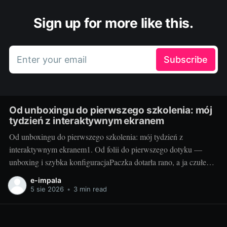
Sign up for more like this.
Enter your email
Subscribe
Od unboxingu do pierwszego szkolenia: mój
tydzień z interaktywnym ekranem
Od unboxingu do pierwszego szkolenia: mój tydzień z
interaktywnym ekranem1. Od folii do pierwszego dotyku —
unboxing i szybka konfiguracjaPaczka dotarła rano, a ja czułem
się jak dziecko w sklepie z zabawkami. Duży karton, solidne
e-impala
zabezpieczenia i instrukcja, która faktycznie prowadzi krok po
5 sie 2026
•
3 min read
kroku. Po 20 minutach od przecięcia folii miałem