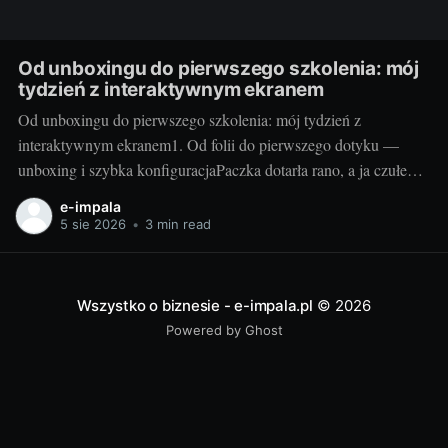
Od unboxingu do pierwszego szkolenia: mój
tydzień z interaktywnym ekranem
Od unboxingu do pierwszego szkolenia: mój tydzień z
interaktywnym ekranem1. Od folii do pierwszego dotyku —
unboxing i szybka konfiguracjaPaczka dotarła rano, a ja czułem
się jak dziecko w sklepie z zabawkami. Duży karton, solidne
e-impala
zabezpieczenia i instrukcja, która faktycznie prowadzi krok po
5 sie 2026
•
3 min read
kroku. Po 20 minutach od przecięcia folii miałem
Wszystko o biznesie - e-impala.pl
© 2026
Powered by Ghost